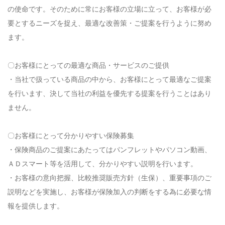
の使命です。そのために常にお客様の立場に立って、お客様が必
ご予約・お問い合わせ
要とするニーズを捉え、最適な改善策・ご提案を行うように努め
0800-200-8625
ます。
〇お客様にとっての最適な商品・サービスのご提供
メールでのご予約
・当社で扱っている商品の中から、お客様にとって最適なご提案
CONTACT
を行います、決して当社の利益を優先する提案を行うことはあり
ません。
〇お客様にとって分かりやすい保険募集
・保険商品のご提案にあたってはパンフレットやパソコン動画、
ＡＤスマート等を活用して、分かりやすい説明を行います。
・お客様の意向把握、比較推奨販売方針（生保）、重要事項のご
説明などを実施し、お客様が保険加入の判断をする為に必要な情
報を提供します。