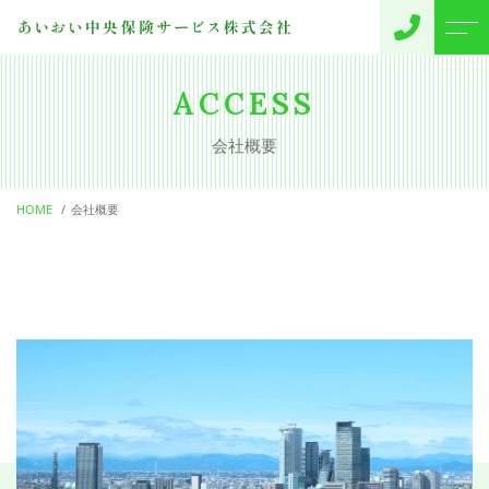
トップページ
代表挨拶
ACCESS
会社概要
当社について
お客様の声
HOME
会社概要
サポートメニュー
会社概要
保険のご提案
よくある質問
事故・変更のご連絡
ニュース
コンテンツ