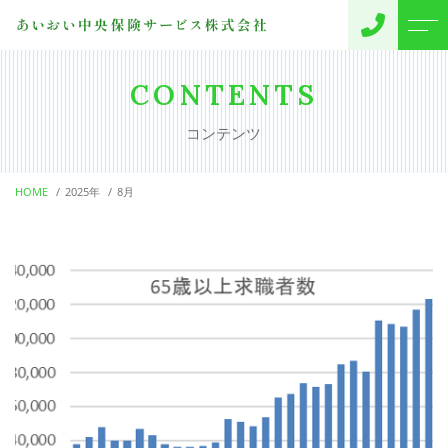
トップページ
代表挨拶
CONTENTS
コンテンツ
当社について
お客様の声
HOME
2025年
8月
サポートメニュー
会社概要
保険のご提案
よくある質問
事故・変更のご連絡
ニュース
コンテンツ