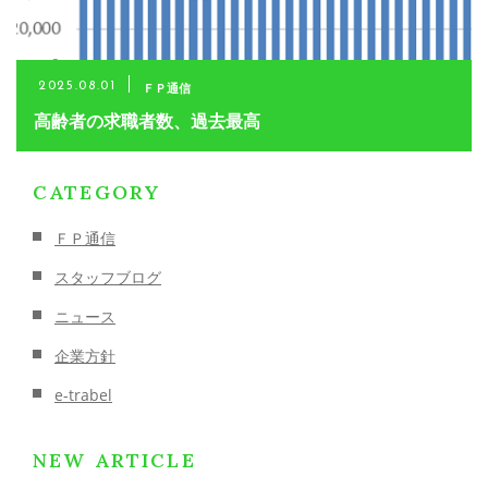
ご予約・お問い合わせ
0800-200-8625
ＦＰ通信
2025.08.01
高齢者の求職者数、過去最高
メールでのご予約
CATEGORY
CONTACT
ＦＰ通信
スタッフブログ
ニュース
企業方針
e-trabel
NEW ARTICLE